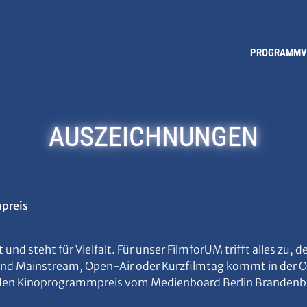
PROGRAMM
AUSZEICHNUNGEN
preis
ort und steht für Vielfalt. Für unser FilmforUM trifft alles z
und Mainstream, Open-Air oder Kurzfilmtag kommt in der Od
en den Kinoprogrammpreis vom Medienboard Berlin Brandenb